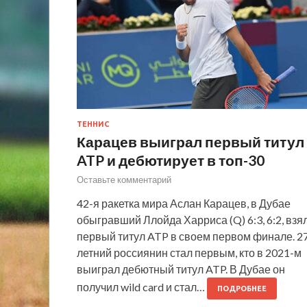
ТЕННИС
Карацев выиграл первый титул
ATP и дебютирует в топ-30
Оставьте комментарий
42-я ракетка мира Аслан Карацев, в Дубае
обыгравший Ллойда Харриса (Q) 6:3, 6:2, взя
первый титул ATP в своем первом финале. 2
летний россиянин стал первым, кто в 2021-м
выиграл дебютный титул ATP. В Дубае он
получил wild card и стал…
ПОДРОБНЕЕ