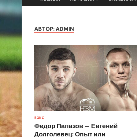
АВТОР:
ADMIN
БОКС
Федор Папазов — Евгений
Долголевец: Опыт или