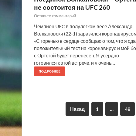
не состоится на UFC 260
Оставьте комментарий
Чемпион UFC в полулегком весе Александр
Волкановски (22-1) заразился коронавирусом
«С горечью в сердце сообщаю о том, что я сд
положительный тест на коронавирус и мой б
с Ортегой будет перенесен. Я усердно
готовился к этой встрече, и я очень…
ПОДРОБНЕЕ
Назад
1
…
48