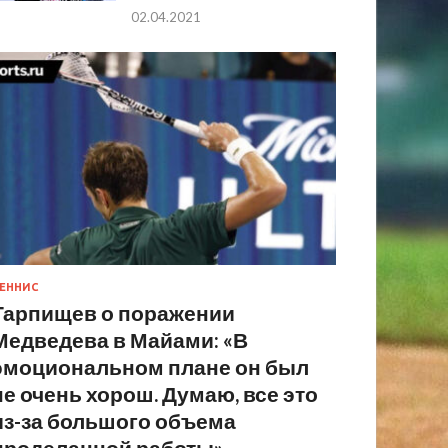
02.04.2021
ЕННИС
Тарпищев о поражении
Медведева в Майами: «В
эмоциональном плане он был
не очень хорош. Думаю, все это
из-за большого объема
проделанной работы»