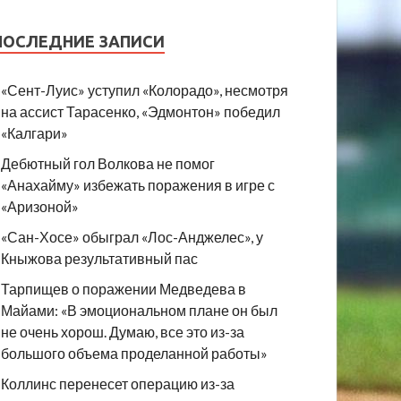
ПОСЛЕДНИЕ ЗАПИСИ
«Сент-Луис» уступил «Колорадо», несмотря
на ассист Тарасенко, «Эдмонтон» победил
«Калгари»
Дебютный гол Волкова не помог
«Анахайму» избежать поражения в игре с
«Аризоной»
«Сан-Хосе» обыграл «Лос-Анджелес», у
Кныжова результативный пас
Тарпищев о поражении Медведева в
Майами: «В эмоциональном плане он был
не очень хорош. Думаю, все это из-за
большого объема проделанной работы»
Коллинс перенесет операцию из-за