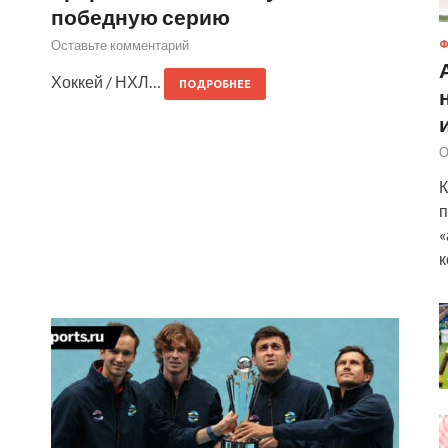
победную серию
Оставьте комментарий
Ф
Хоккей / НХЛ…
ПОДРОБНЕЕ
О
К
п
«
к