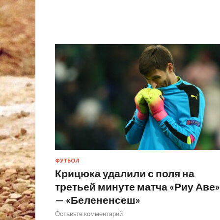
ФУТБОЛ
Крицюка удалили с поля на
третьей минуте матча «Риу Аве»
— «Белененсеш»
Оставьте комментарий