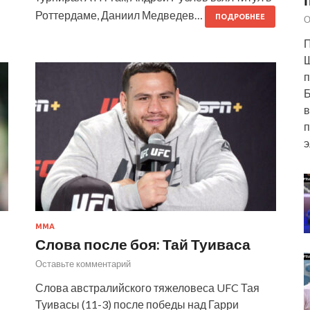
Роттердаме, Даниил Медведев…
ПОДРОБНЕЕ
О
П
п
Б
в
п
э
ММА
Слова после боя: Тай Туиваса
Оставьте комментарий
Слова австралийского тяжеловеса UFC Тая
Туивасы (11-3) после победы над Гарри