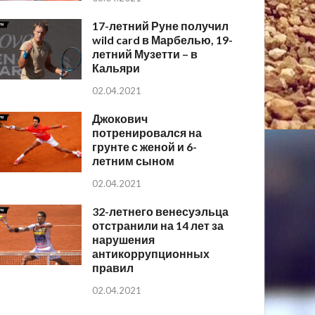
17-летний Руне получил
wild card в Марбелью, 19-
летний Музетти – в
Кальяри
02.04.2021
Джокович
потренировался на
грунте с женой и 6-
летним сыном
02.04.2021
32-летнего венесуэльца
отстранили на 14 лет за
нарушения
антикоррупционных
правил
02.04.2021