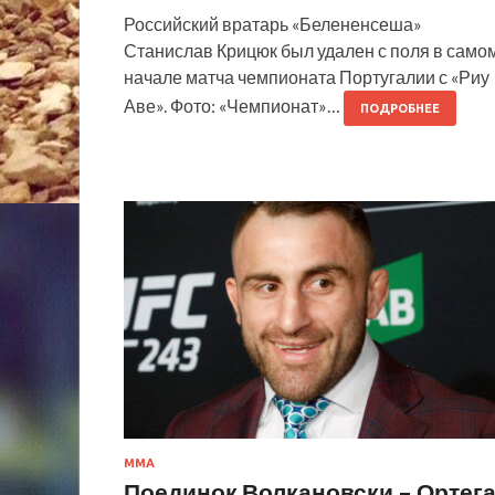
Российский вратарь «Белененсеша»
Станислав Крицюк был удален с поля в само
начале матча чемпионата Португалии с «Риу
Аве». Фото: «Чемпионат»…
ПОДРОБНЕЕ
ММА
Поединок Волкановски – Ортег