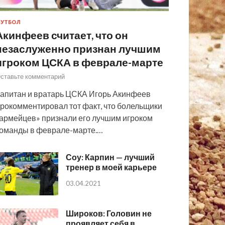
УТБОЛ
Акинфеев считает, что он
незаслуженно признан лучшим
игроком ЦСКА в феврале-марте
ставьте комментарий
апитан и вратарь ЦСКА Игорь Акинфеев
рокомментировал тот факт, что болельщики
армейцев» признали его лучшим игроком
оманды в феврале-марте.…
Соу: Карпин — лучший
тренер в моей карьере
03.04.2021
Широков: Головин не
проявляет себя в