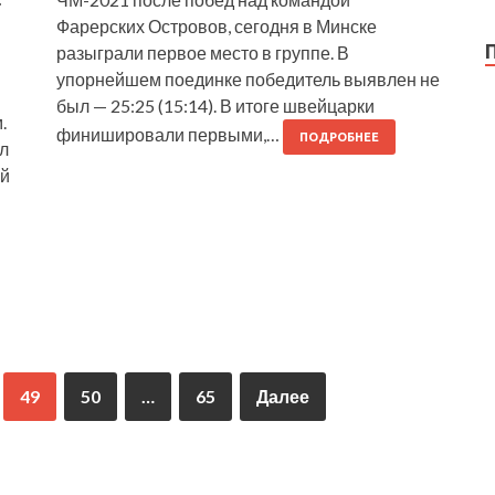
Фарерских Островов, сегодня в Минске
разыграли первое место в группе. В
упорнейшем поединке победитель выявлен не
был — 25:25 (15:14). В итоге швейцарки
.
финишировали первыми,…
ПОДРОБНЕЕ
ал
ой
49
50
…
65
Далее