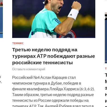
ТЕННИС
Третью неделю подряд на
турнирах ATP побеждают разные
российские теннисисты
Оставьте комментарий
Т
л
Российский №4 Аслан Карацев стал
7-
чемпионом турнира в Дубае, победив в
финале квалифаера Ллойда Харриса (6:3, 6:2).
Таким образом, третью неделю подряд разные
теннисисты из России одержали победы на
турнирах ATP. Так, Андрей Рублев взял титул в