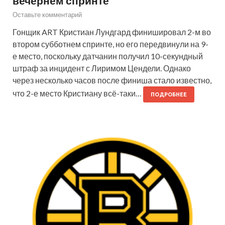
вечернем спринте
Оставьте комментарий
Гонщик ART Кристиан Лундгард финишировал 2-м во
втором субботнем спринте, но его передвинули на 9-
е место, поскольку датчанин получил 10-секундный
штраф за инцидент с Лиримом Цендели. Однако
через несколько часов после финиша стало известно,
что 2-е место Кристиану всё-таки…
ПОДРОБНЕЕ