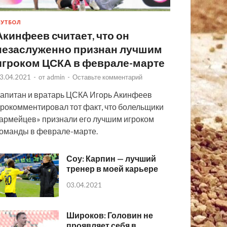
УТБОЛ
Акинфеев считает, что он
незаслуженно признан лучшим
игроком ЦСКА в феврале-марте
3.04.2021
-
от
admin
-
Оставьте комментарий
апитан и вратарь ЦСКА Игорь Акинфеев
рокомментировал тот факт, что болельщики
армейцев» признали его лучшим игроком
оманды в феврале-марте.
Соу: Карпин — лучший
тренер в моей карьере
03.04.2021
Широков: Головин не
проявляет себя в