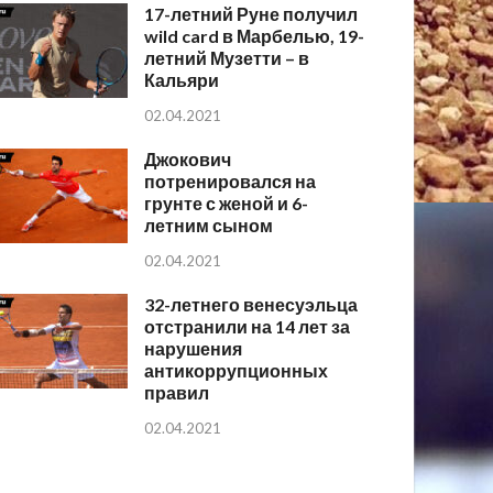
17-летний Руне получил
wild card в Марбелью, 19-
летний Музетти – в
Кальяри
02.04.2021
Джокович
потренировался на
грунте с женой и 6-
летним сыном
02.04.2021
32-летнего венесуэльца
отстранили на 14 лет за
нарушения
антикоррупционных
правил
02.04.2021