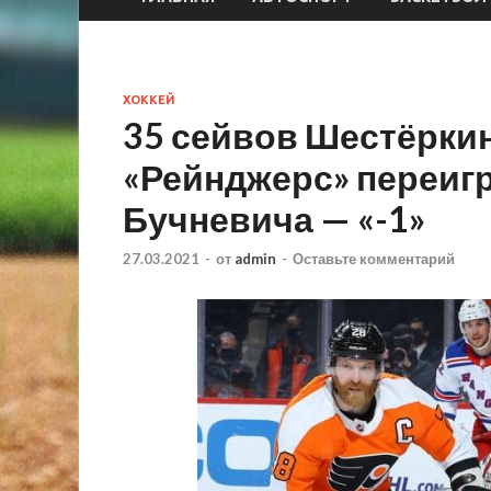
ХОККЕЙ
35 сейвов Шестёркин
«Рейнджерс» переиг
Бучневича — «-1»
27.03.2021
-
от
admin
-
Оставьте комментарий