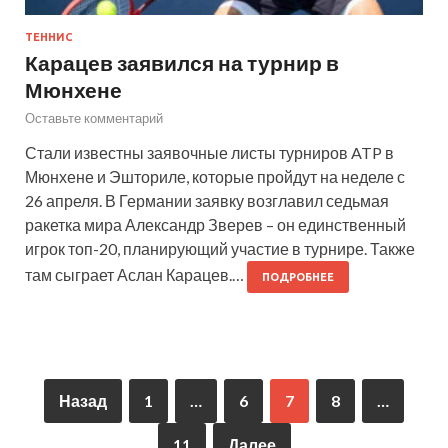
ТЕННИС
Карацев заявился на турнир в
Мюнхене
Оставьте комментарий
Стали известны заявочные листы турниров ATP в
Мюнхене и Эшториле, которые пройдут на неделе с
26 апреля. В Германии заявку возглавил седьмая
ракетка мира Александр Зверев – он единственный
игрок топ-20, планирующий участие в турнире. Также
там сыграет Аслан Карацев.…
ПОДРОБНЕЕ
Назад
1
…
6
7
8
…
11
Далее