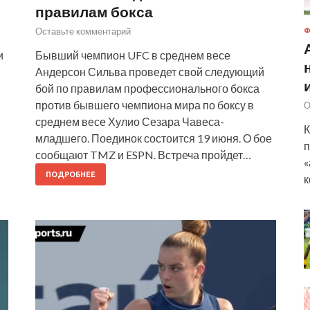
правилам бокса
Оставьте комментарий
Ф
и
Бывший чемпион UFC в среднем весе
Андерсон Сильва проведет свой следующий
бой по правилам профессионального бокса
против бывшего чемпиона мира по боксу в
О
среднем весе Хулио Сезара Чавеса-
К
младшего. Поединок состоится 19 июня. О бое
п
сообщают TMZ и ESPN. Встреча пройдет…
«
ПОДРОБНЕЕ
к