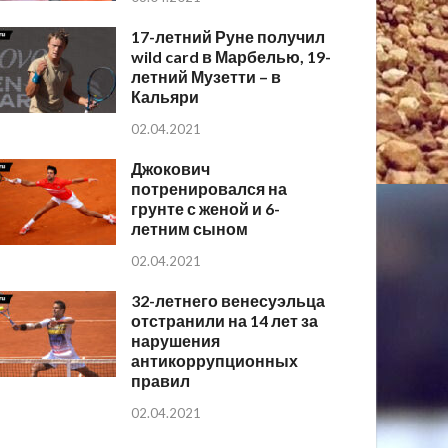
17-летний Руне получил
wild card в Марбелью, 19-
летний Музетти – в
Кальяри
02.04.2021
Джокович
потренировался на
грунте с женой и 6-
летним сыном
02.04.2021
32-летнего венесуэльца
отстранили на 14 лет за
нарушения
антикоррупционных
правил
02.04.2021