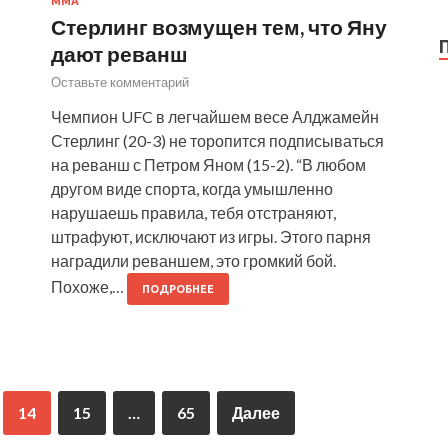
ММА
Стерлинг возмущен тем, что Яну
дают реванш
Оставьте комментарий
Чемпион UFC в легчайшем весе Алджамейн
Стерлинг (20-3) не торопится подписываться
на реванш с Петром Яном (15-2). “В любом
другом виде спорта, когда умышленно
нарушаешь правила, тебя отстраняют,
штрафуют, исключают из игры. Этого парня
наградили реваншем, это громкий бой.
Похоже,…
ПОДРОБНЕЕ
14
15
…
65
Далее