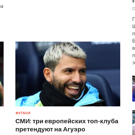
ра
О
П
п
Б
в
п
э
ФУТБОЛ
СМИ: три европейских топ-клуба
претендуют на Агуэро