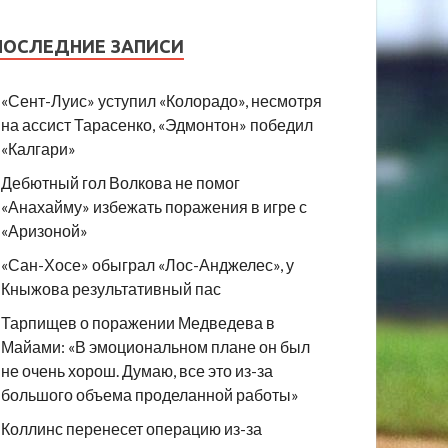
ПОСЛЕДНИЕ ЗАПИСИ
«Сент-Луис» уступил «Колорадо», несмотря
на ассист Тарасенко, «Эдмонтон» победил
«Калгари»
Дебютный гол Волкова не помог
«Анахайму» избежать поражения в игре с
«Аризоной»
«Сан-Хосе» обыграл «Лос-Анджелес», у
Кныжова результативный пас
Тарпищев о поражении Медведева в
Майами: «В эмоциональном плане он был
не очень хорош. Думаю, все это из-за
большого объема проделанной работы»
Коллинс перенесет операцию из-за