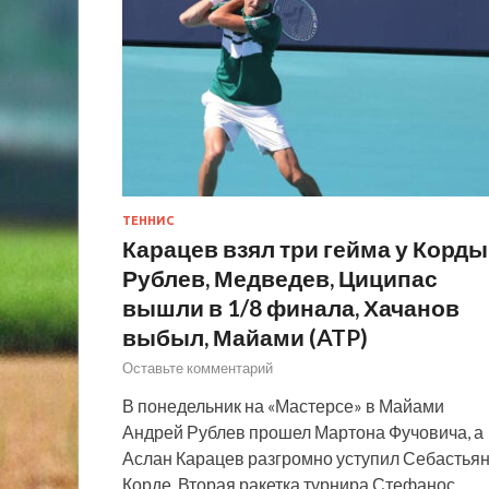
ТЕННИС
Карацев взял три гейма у Корды
Рублев, Медведев, Циципас
вышли в 1/8 финала, Хачанов
выбыл, Майами (ATP)
Оставьте комментарий
В понедельник на «Мастерсе» в Майами
Андрей Рублев прошел Мартона Фучовича, а
Аслан Карацев разгромно уступил Себастья
Корде. Вторая ракетка турнира Стефанос