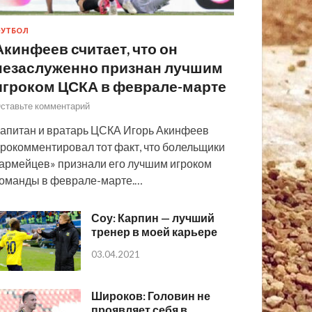
УТБОЛ
Акинфеев считает, что он
незаслуженно признан лучшим
игроком ЦСКА в феврале-марте
ставьте комментарий
апитан и вратарь ЦСКА Игорь Акинфеев
рокомментировал тот факт, что болельщики
армейцев» признали его лучшим игроком
оманды в феврале-марте.…
Соу: Карпин — лучший
тренер в моей карьере
03.04.2021
Широков: Головин не
проявляет себя в