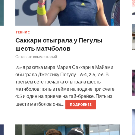
ТЕННИС
Саккари отыграла у Пегулы
шесть матчболов
Оставьте комментарий
25-я ракетка мира Мария Саккари в Майами
обыграла Джессику Пегулу – 6:4, 2:6, 7:6. В
третьем сете гречанка отыграла шесть
матчболов: пять в гейме на подаче при счете
4:5 и один на приеме на тай-брейке. Пять из
шести матболов она…
ПОДРОБНЕЕ