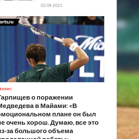
02.04.2021
ЕННИС
Тарпищев о поражении
Медведева в Майами: «В
эмоциональном плане он был
не очень хорош. Думаю, все это
из-за большого объема
проделанной работы»