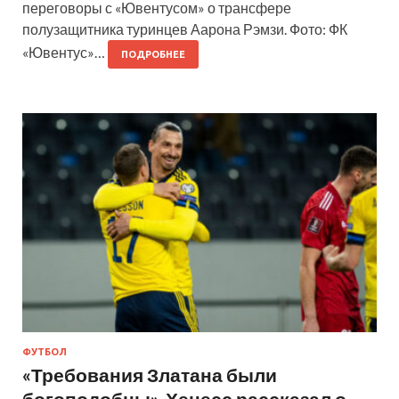
переговоры с «Ювентусом» о трансфере
полузащитника туринцев Аарона Рэмзи. Фото: ФК
«Ювентус»…
ПОДРОБНЕЕ
ФУТБОЛ
«Требования Златана были
богоподобны». Хенесс рассказал о