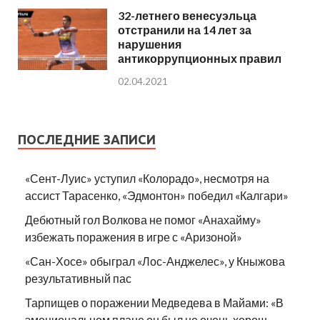
32-летнего венесуэльца
отстранили на 14 лет за
нарушения
антикоррупционных правил
02.04.2021
ПОСЛЕДНИЕ ЗАПИСИ
«Сент-Луис» уступил «Колорадо», несмотря на
ассист Тарасенко, «Эдмонтон» победил «Калгари»
Дебютный гол Волкова не помог «Анахайму»
избежать поражения в игре с «Аризоной»
«Сан-Хосе» обыграл «Лос-Анджелес», у Кныжова
результативный пас
Тарпищев о поражении Медведева в Майами: «В
эмоциональном плане он был не очень хорош.