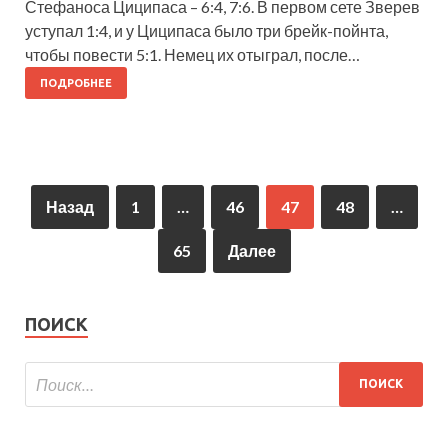
Стефаноса Циципаса – 6:4, 7:6. В первом сете Зверев
уступал 1:4, и у Циципаса было три брейк-пойнта,
чтобы повести 5:1. Немец их отыграл, после…
ПОДРОБНЕЕ
Назад
1
…
46
47
48
…
65
Далее
ПОИСК