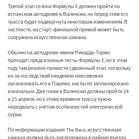
Третий этап сезона Формулы E должен пройти на
испанском автодроме в Валенсии, но перед этим его
трасса будет подвергнута некоторым изменениям. В
частности, на старт-финишной прямой может быть
сооружена искусственная шикана.
Обычно на автодроме имени Рикардо Тормо
проходят предсезонные тесты Формулы E, но в этом
году там решено провести сдвоенный этап, поскольку
из-за последствий пандемии невозможно
организовать его в Париже, как было запланировано
изначально. Две гонки в Валенсии должны пройти 24
и 25 апреля, но к этому времени трассу нужно
переделать с учётом особенностей электрической
серии.
По информации издания The Race, искусственная
шикана должна быть расположена в районе въезда