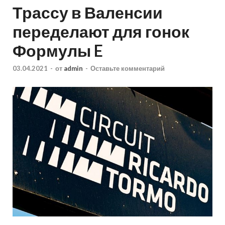
Трассу в Валенсии
переделают для гонок
Формулы E
03.04.2021
-
от
admin
-
Оставьте комментарий