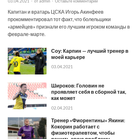
03.04.2021
-
от
admin
-
Оставьте комментарий
Капитан и вратарь ЦСКА Игорь Акинфеев
прокомментировал тот факт, что болельщики
«армейцев» признали его лучшим игроком команды в
феврале-марте.
Соу: Карпин — лучший тренер в
моей карьере
03.04.2021
Широков: Головин не
проявляет себя в сборной так,
как может
02.04.2021
Тренер «Фиорентины» Якини:
Кокорин работает с
физиотерапевтом, чтобы
решить свою проблему