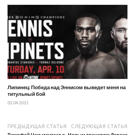
Липинец: Победа над Эннисом выведет меня на
титульный бой
02.04.2021
ПРЕДЫДУЩАЯ СТАТЬЯ
СЛЕДУЮЩАЯ СТАТЬЯ
Тимофей Цзю мечтает о
Новым тренером Дерека