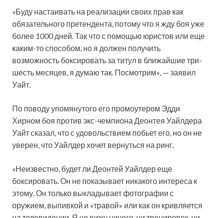
«Буду настаивать на реализации своих прав как
обязательного претендента, потому что я жду боя уже
более 1000 дней. Так что с помощью юристов или еще
каким-то способом, но я должен получить
возможность боксировать за титул в ближайшие три-
шесть месяцев, я думаю так. Посмотрим», — заявил
Уайт.
По поводу упомянутого его промоутером Эдди
Хирном боя против экс-чемпиона Деонтея Уайлдера
Уайт сказал, что с удовольствием побьет его, но он не
уверен, что Уайлдер хочет вернуться на ринг.
«Неизвестно, будет ли Деонтей Уайлдер еще
боксировать. Он не показывает никакого интереса к
этому. Он только выкладывает фотографии с
оружием, выпивкой и «травой» или как он кривляется
на телевидении. Я не вижу ничего, ни тренировок, ни