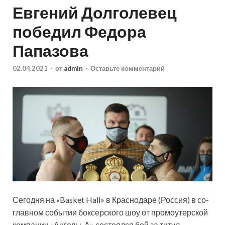
Евгений Долголевец
победил Федора
Папазова
02.04.2021
-
от
admin
-
Оставьте комментарий
Сегодня на «Basket Hall» в Краснодаре (Россия) в со-
главном событии боксерского шоу от промоутерской
компании «Ангелы-А» состоялся бой за титул