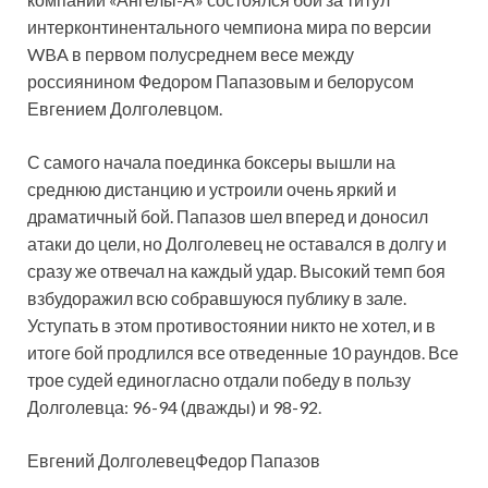
интерконтинентального чемпиона мира по версии
WBA в первом полусреднем весе между
россиянином Федором Папазовым и белорусом
Евгением
Долголевцом.
С самого начала поединка боксеры вышли на
среднюю дистанцию и устроили очень яркий и
драматичный бой. Папазов шел вперед и доносил
атаки до цели, но Долголевец не оставался в долгу и
сразу же отвечал на каждый удар. Высокий темп боя
взбудоражил всю собравшуюся публику в зале.
Уступать в этом противостоянии никто не хотел, и в
итоге бой продлился все отведенные 10 раундов. Все
трое судей единогласно отдали победу в пользу
Долголевца: 96-94 (дважды) и 98-92.
Евгений ДолголевецФедор Папазов