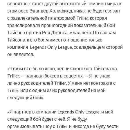
вероятно, станет другой абсолютный чемпион мира в
этом весе Эвандер Холифилд,
никак не будет связан
с развлекательной платформой Triller, которая
транслировала прошлогодний показательный бой
Тайсона против Роя Джонса-младшего. По словам
Тайсона, к его боям имеет отношение только
компания Legends Only League, совладельцем которой
он является.
«Чтобы все было ясно, нет никакого боя Тайсона на
Triller, — написал боксер в соцсетях. — Я не знаю
лично руководителей Triller. У меня нет контракта с
Triller или с одним из их руководителей на мой
следующий бой».
«Я партнер в компании Legends Only League, и мой
следующий бой будет с ней. Я не буду
организовывать шоу с Triller и никогда не буду вести