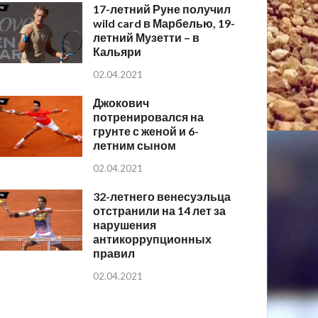
17-летний Руне получил
wild card в Марбелью, 19-
летний Музетти – в
Кальяри
02.04.2021
Джокович
потренировался на
грунте с женой и 6-
летним сыном
02.04.2021
32-летнего венесуэльца
отстранили на 14 лет за
нарушения
антикоррупционных
правил
02.04.2021