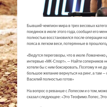
Бывший чемпион мира в трех весовых катег
поединок в июле этого года, сообщил его мен
полностью восстановился после операции на
пояса
в легком весе, потерянные в прошлог
«Ведутся переговоры, что в июле Ломаченко 
интервью «МК-Спорт». — Найти соперников не
хотели бы с ним боксировать. Поэтому я не д
большое желание вернуться на ринг, а там — 
Василий полностью готов»
На вопрос о реванше с Лопесом и о том, мож
сказал следующее: «Это Теофимо Лопес, Это 