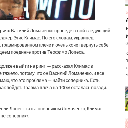
Ф
ориях Василий Ломаченко проведет свой следующий
еджер Эгис Климас. По его словам, украинец
0
 травмированном плече и очень хочет вернуть себе
однем поединке против Теофимо Лопеса.
К
п
должен выйти на ринг, — рассказал Климас в
«
 тяжело, потому что он Василий Ломаченко, и все
к
умаю, что это проблема — найти соперника. Есть
как пойдет. Травма плеча на 100% осталась позади.
ет ли Лопес стать соперником Ломаченко, Климас
не соперник».