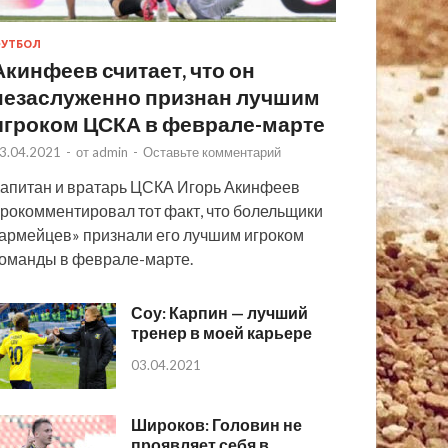
УТБОЛ
Акинфеев считает, что он
незаслуженно признан лучшим
игроком ЦСКА в феврале-марте
3.04.2021
-
от
admin
-
Оставьте комментарий
апитан и вратарь ЦСКА Игорь Акинфеев
рокомментировал тот факт, что болельщики
армейцев» признали его лучшим игроком
оманды в феврале-марте.
Соу: Карпин — лучший
тренер в моей карьере
03.04.2021
Широков: Головин не
проявляет себя в