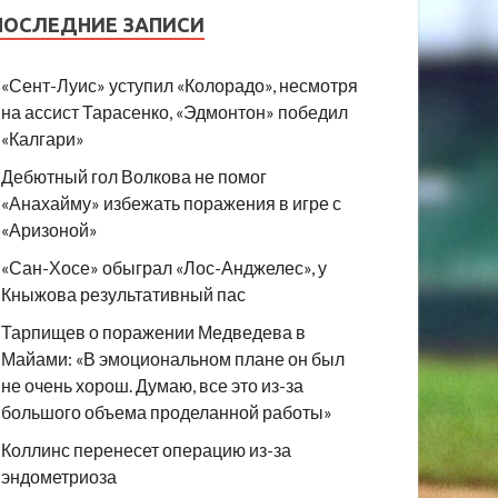
ПОСЛЕДНИЕ ЗАПИСИ
«Сент-Луис» уступил «Колорадо», несмотря
на ассист Тарасенко, «Эдмонтон» победил
«Калгари»
Дебютный гол Волкова не помог
«Анахайму» избежать поражения в игре с
«Аризоной»
«Сан-Хосе» обыграл «Лос-Анджелес», у
Кныжова результативный пас
Тарпищев о поражении Медведева в
Майами: «В эмоциональном плане он был
не очень хорош. Думаю, все это из-за
большого объема проделанной работы»
Коллинс перенесет операцию из-за
эндометриоза