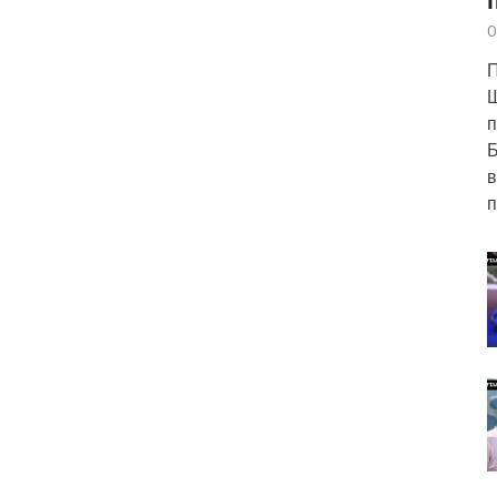
0
П
п
Б
в
п