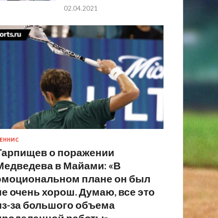
02.04.2021
ЕННИС
Тарпищев о поражении
Медведева в Майами: «В
эмоциональном плане он был
не очень хорош. Думаю, все это
из-за большого объема
проделанной работы»