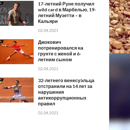
17-летний Руне получил
wild card в Марбелью, 19-
летний Музетти – в
Кальяри
02.04.2021
Джокович
потренировался на
грунте с женой и 6-
летним сыном
02.04.2021
32-летнего венесуэльца
отстранили на 14 лет за
нарушения
антикоррупционных
правил
02.04.2021