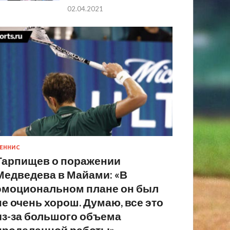
02.04.2021
ЕННИС
Тарпищев о поражении
Медведева в Майами: «В
эмоциональном плане он был
не очень хорош. Думаю, все это
из-за большого объема
проделанной работы»