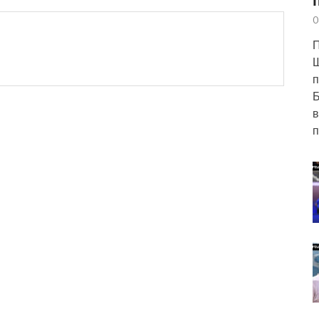
0
П
п
Б
в
п