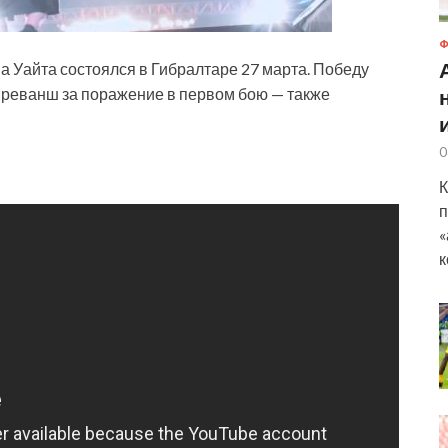
Ф
а Уайта состоялся в Гибралтаре 27 марта. Победу
 реванш за поражение в первом бою — также
0
К
п
«
к