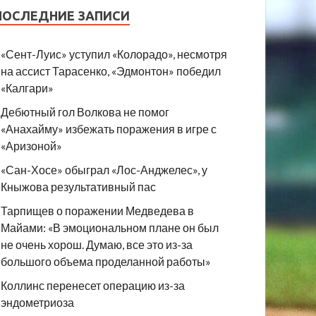
ПОСЛЕДНИЕ ЗАПИСИ
«Сент-Луис» уступил «Колорадо», несмотря
на ассист Тарасенко, «Эдмонтон» победил
«Калгари»
Дебютный гол Волкова не помог
«Анахайму» избежать поражения в игре с
«Аризоной»
«Сан-Хосе» обыграл «Лос-Анджелес», у
Кныжова результативный пас
Тарпищев о поражении Медведева в
Майами: «В эмоциональном плане он был
не очень хорош. Думаю, все это из-за
большого объема проделанной работы»
Коллинс перенесет операцию из-за
эндометриоза