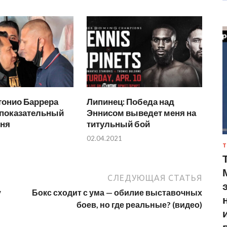
тонио Баррера
Липинец: Победа над
 показательный
Эннисом выведет меня на
юня
титульный бой
02.04.2021
Т
СЛЕДУЮЩАЯ СТАТЬЯ
у
Бокс сходит с ума — обилие выставочных
боев, но где реальные? (видео)