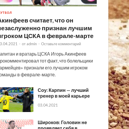
УТБОЛ
Акинфеев считает, что он
незаслуженно признан лучшим
игроком ЦСКА в феврале-марте
3.04.2021
-
от
admin
-
Оставьте комментарий
апитан и вратарь ЦСКА Игорь Акинфеев
рокомментировал тот факт, что болельщики
армейцев» признали его лучшим игроком
оманды в феврале-марте.
Соу: Карпин — лучший
тренер в моей карьере
03.04.2021
Широков: Головин не
проявляет себя в