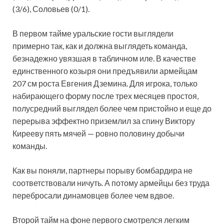
(3/6), Соловьев (0/1).
В первом тайме уральские гости выглядели
примерно так, как и должна выглядеть команда,
безнадежно увязшая в табличном иле. В качестве
единственного козыря они предъявили армейцам
207 см роста Евгения Дземина. Для игрока, только
набирающего форму после трех месяцев простоя,
полусредний выглядел более чем пристойно и еще до
перерыва эффектно приземлил за спину Виктору
Кирееву пять мячей — ровно половину добычи
команды.
Как вы поняли, партнеры порыву бомбардира не
соответствовали ничуть. А потому армейцы без труда
перебросали динамовцев более чем вдвое.
Второй тайм на фоне первого смотрелся легким