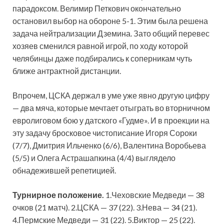
парадоксом. Велимир Петкович окончательно
остановил выбор на обороне 5-1. Этим была решена
задача нейтрализации Дземина. Зато общий перевес
хозяев сменился равной игрой, по ходу которой
челябинцы даже подбирались к соперникам чуть
ближе антрактной дистанции.
Впрочем, ЦСКА держал в уме уже явно другую цифру
— два мяча, которые мечтает отыграть во вторничном
евролиговом бою у датского «Гудме». И в проекции на
эту задачу бросковое чистописание Игоря Сороки
(7/7), Дмитрия Ильченко (6/6), Валентина Воробьева
(5/5) и Олега Астрашапкина (4/4) выглядело
обнадежившей репетицией.
Турнирное положение.
1.Чеховские Медведи — 38
очков (21 матч). 2.ЦСКА — 37 (22). 3.Нева — 34 (21).
4.Пермские Медведи — 31 (22). 5.Виктор — 25 (22).