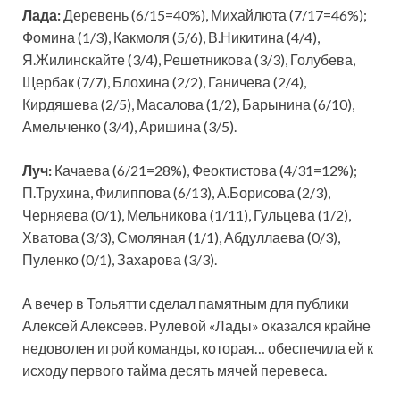
Лада:
Деревень (6/15=40%), Михайлюта (7/17=46%);
Фомина (1/3), Какмоля (5/6), В.Никитина (4/4),
Я.Жилинскайте (3/4), Решетникова (3/3), Голубева,
Щербак (7/7), Блохина (2/2), Ганичева (2/4),
Кирдяшева (2/5), Масалова (1/2), Барынина (6/10),
Амельченко (3/4), Аришина (3/5).
Луч:
Качаева (6/21=28%), Феоктистова (4/31=12%);
П.Трухина, Филиппова (6/13), А.Борисова (2/3),
Черняева (0/1), Мельникова (1/11), Гульцева (1/2),
Хватова (3/3), Смоляная (1/1), Абдуллаева (0/3),
Пуленко (0/1), Захарова (3/3).
А вечер в Тольятти сделал памятным для публики
Алексей Алексеев. Рулевой «Лады» оказался крайне
недоволен игрой команды, которая… обеспечила ей к
исходу первого тайма десять мячей перевеса.