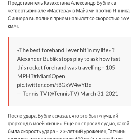
Представитель Казахстана Александр Бублик в
четвертьфинале «Мастера» в Майами против Янника
Синнера выполнил прием навылет со скоростью 169
км/ч.
«The best forehand I ever hit in my life» ?
Alexander Bublik stops play to ask how fast
this rocket forehand was travelling – 105
MPH ?#MiamiOpen
pic.twitter.com/t8GxW4wYBe
— Tennis TV (@TennisTV) March 31,
2021
После удара Бублик сказал, что это был «лучший
форхенд в моей жизни». Еще он спросил судью, какой
была скорость удара – 23-летний уроженец Гатчины
подумал, что она составляла 188 км/ч, но это была