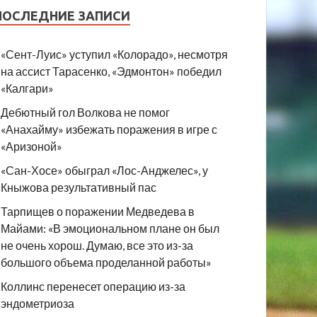
ПОСЛЕДНИЕ ЗАПИСИ
«Сент-Луис» уступил «Колорадо», несмотря
на ассист Тарасенко, «Эдмонтон» победил
«Калгари»
Дебютный гол Волкова не помог
«Анахайму» избежать поражения в игре с
«Аризоной»
«Сан-Хосе» обыграл «Лос-Анджелес», у
Кныжова результативный пас
Тарпищев о поражении Медведева в
Майами: «В эмоциональном плане он был
не очень хорош. Думаю, все это из-за
большого объема проделанной работы»
Коллинс перенесет операцию из-за
эндометриоза