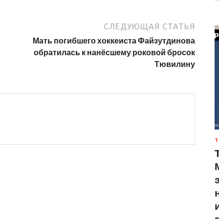
СЛЕДУЮЩАЯ СТАТЬЯ
Мать погибшего хоккеиста Файзутдинова
обратилась к нанёсшему роковой бросок
Тювилину
Т