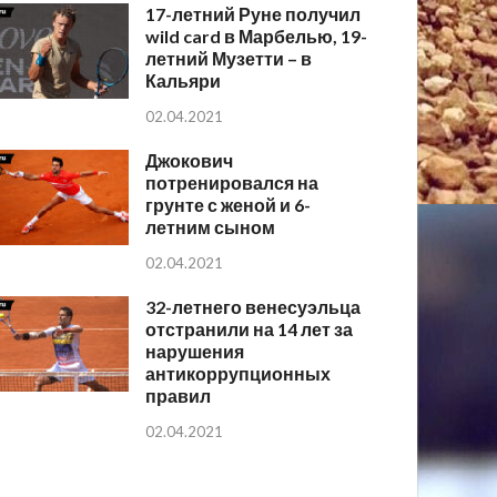
17-летний Руне получил
wild card в Марбелью, 19-
летний Музетти – в
Кальяри
02.04.2021
Джокович
потренировался на
грунте с женой и 6-
летним сыном
02.04.2021
32-летнего венесуэльца
отстранили на 14 лет за
нарушения
антикоррупционных
правил
02.04.2021