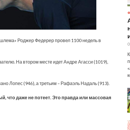
Ф
 шлема» Роджер Федерер провел 1100 недель в
0
К
п
ателю. На втором месте идет Андре Агасси (1019),
«
к
но Лопес (946), а третьим – Рафаэль Надаль (913).
й, что даже не потеет. Это правда или массовая