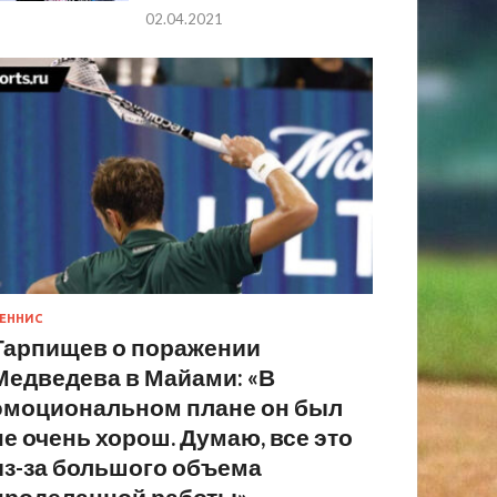
02.04.2021
ЕННИС
Тарпищев о поражении
Медведева в Майами: «В
эмоциональном плане он был
не очень хорош. Думаю, все это
из-за большого объема
проделанной работы»