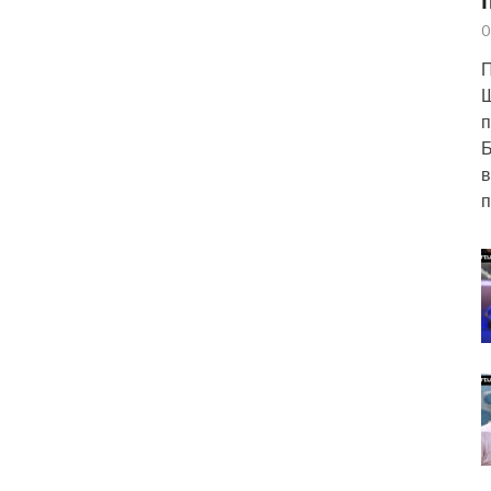
0
П
п
Б
в
п