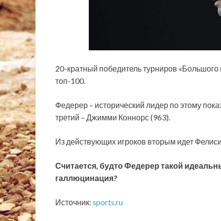
20-кратный победитель турниров «Большого
топ-100.
Федерер – исторический лидер по этому показ
третий – Джимми Коннорс (963).
Из действующих игроков вторым идет Фелисиа
Считается, будто Федерер такой идеальны
галлюцинация?
Источник:
sports.ru