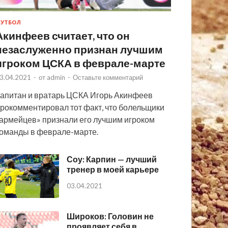
УТБОЛ
Акинфеев считает, что он
незаслуженно признан лучшим
игроком ЦСКА в феврале-марте
3.04.2021
-
от
admin
-
Оставьте комментарий
апитан и вратарь ЦСКА Игорь Акинфеев
рокомментировал тот факт, что болельщики
армейцев» признали его лучшим игроком
оманды в феврале-марте.
Соу: Карпин — лучший
тренер в моей карьере
03.04.2021
Широков: Головин не
проявляет себя в