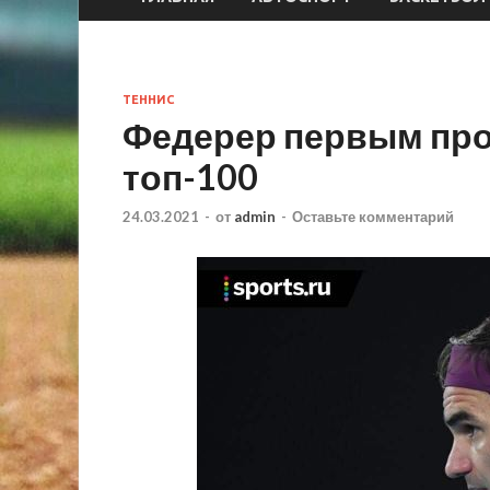
ТЕННИС
Федерер первым про
топ-100
24.03.2021
-
от
admin
-
Оставьте комментарий