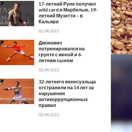
17-летний Руне получил
wild card в Марбелью, 19-
летний Музетти – в
Кальяри
02.04.2021
Джокович
потренировался на
грунте с женой и 6-
летним сыном
02.04.2021
32-летнего венесуэльца
отстранили на 14 лет за
нарушения
антикоррупционных
правил
02.04.2021