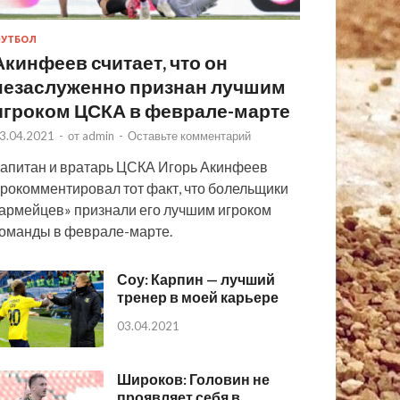
УТБОЛ
Акинфеев считает, что он
незаслуженно признан лучшим
игроком ЦСКА в феврале-марте
3.04.2021
-
от
admin
-
Оставьте комментарий
апитан и вратарь ЦСКА Игорь Акинфеев
рокомментировал тот факт, что болельщики
армейцев» признали его лучшим игроком
оманды в феврале-марте.
Соу: Карпин — лучший
тренер в моей карьере
03.04.2021
Широков: Головин не
проявляет себя в