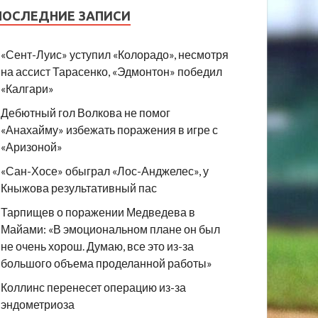
ПОСЛЕДНИЕ ЗАПИСИ
«Сент-Луис» уступил «Колорадо», несмотря
на ассист Тарасенко, «Эдмонтон» победил
«Калгари»
Дебютный гол Волкова не помог
«Анахайму» избежать поражения в игре с
«Аризоной»
«Сан-Хосе» обыграл «Лос-Анджелес», у
Кныжова результативный пас
Тарпищев о поражении Медведева в
Майами: «В эмоциональном плане он был
не очень хорош. Думаю, все это из-за
большого объема проделанной работы»
Коллинс перенесет операцию из-за
эндометриоза