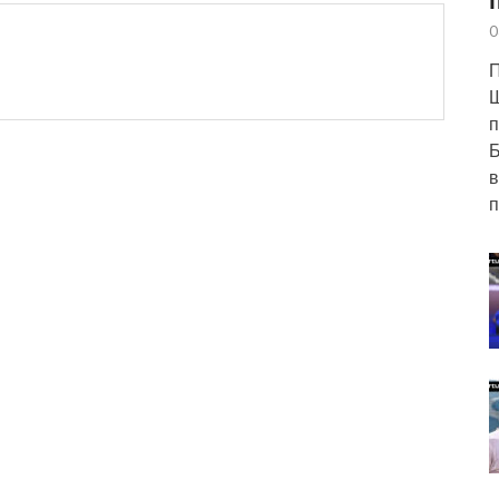
0
П
п
Б
в
п