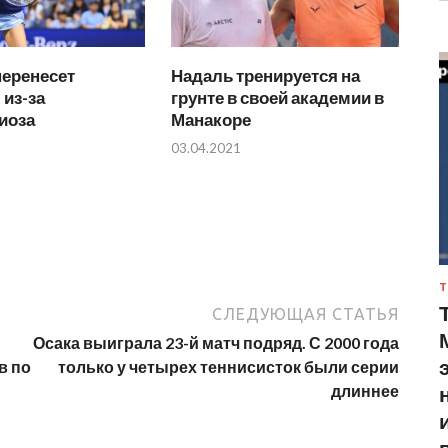
перенесет
Надаль тренируется на
из-за
грунте в своей академии в
иоза
Манакоре
03.04.2021
Т
СЛЕДУЮЩАЯ СТАТЬЯ
Осака выиграла 23-й матч подряд. С 2000 года
в по
только у четырех теннисисток были серии
длиннее