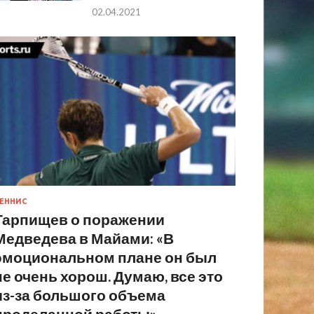
02.04.2021
ЕННИС
Тарпищев о поражении
Медведева в Майами: «В
эмоциональном плане он был
не очень хорош. Думаю, все это
из-за большого объема
проделанной работы»