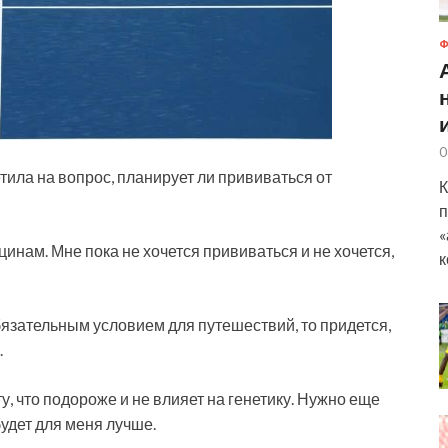
Ф
0
ила на вопрос, планирует ли прививаться от
К
п
«
инам. Мне пока не хочется прививаться и не хочется,
к
язательным условием для путешествий, то придется,
.
ту, что подороже и не влияет на генетику. Нужно еще
будет для меня лучше.