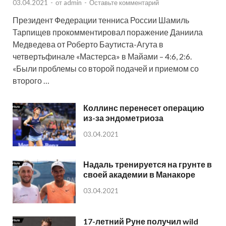
03.04.2021
-
от
admin
-
Оставьте комментарий
Президент Федерации тенниса России Шамиль
Тарпищев прокомментировал поражение Даниила
Медведева от Роберто Баутиста-Агута в
четвертьфинале «Мастерса» в Майами – 4:6, 2:6.
«Были проблемы со второй подачей и приемом со
второго …
Коллинс перенесет операцию
из-за эндометриоза
03.04.2021
Надаль тренируется на грунте в
своей академии в Манакоре
03.04.2021
17-летний Руне получил wild