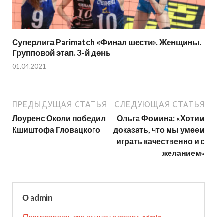
Суперлига Parimatch «Финал шести». Женщины.
Групповой этап. 3-й день
01.04.2021
ПРЕДЫДУЩАЯ СТАТЬЯ
СЛЕДУЮЩАЯ СТАТЬЯ
Лоуренс Околи победил
Ольга Фомина: «Хотим
Кшиштофа Гловацкого
доказать, что мы умеем
играть качественно и с
желанием»
О admin
Посмотреть все записи автора admin →