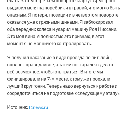
ехать. Затем в третьем повороте Маркус Армстронг
выдавил меня на поребрик и в гравий, что могло быть
опасным. Я потерял позиции и в четвертом повороте
оказался уже с грязными шинами. Я заблокировал
оба передних колеса и ударил машину Роя Ниссани.
Это моя вина, я полностью это признаю, в этот
момент я не мог ничего контролировать.
Я получил наказание в виде проезда по пит-лейн,
вполне справедливое, а затем постарался сделать
всё возможное, чтобы отыграться. В итоге мы
финишировали на 7-м месте, к тому же проехали
лучший круг гонки. Теперь надо вернуться к работе и
сосредоточиться на подготовке к следующему этапу».
Источник:
f1news.ru