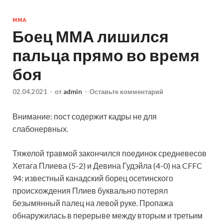
ММА
Боец ММА лишился
пальца прямо во время
боя
02.04.2021
-
от
admin
-
Оставьте комментарий
Внимание: пост содержит кадры не для
слабонервных.
Тяжелой травмой закончился поединок средневесов
Хетага Плиева (5-2) и Девина Гудэйла (4-0) на CFFC
94: известный канадский борец осетинского
происхождения Плиев буквально потерял
безымянный палец на левой руке. Пропажа
обнаружилась в перерыве между вторым и третьим