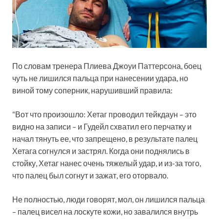
По словам тренера Плиева Джоуи Паттерсона, боец
чуть не лишился пальца при нанесении удара, но
виной тому соперник, нарушивший правила:
“Вот что произошло: Хетаг проводил тейкдаун – это
видно на записи – и Гудейл схватил его перчатку и
начал тянуть ее, что запрещено, в результате палец
Хетага согнулся и застрял. Когда они поднялись в
стойку, Хетаг нанес очень тяжелый удар, и из-за того,
что палец был согнут и зажат, его оторвало.
Не полностью, люди говорят, мол, он лишился пальца
– палец висел на лоскуте кожи, но завалился внутрь