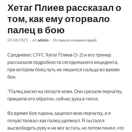
Хетаг Плиев рассказал о
том, как ему оторвало
палец в бою
03.04.2021
-
от
admin
-
Оставьте комментарий
Средневес CFFC Хетаг Плиев (5-2) и его тренер
рассказали подробности сегодняшнего инцидента,
при котором боец чуть не лишился пальца во время
боя.
“Палец висел на лоскуте кожи. Они срезали перчатку,
пришили его обратно, сейчас рука в гипсе.
Во время боя парень зацепил мою перчатку, и я
почувствовал, как палец щелкнул. Я пытался
высвободить руку и не мог встать, но потом понял, что