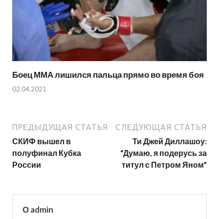
Боец ММА лишился пальца прямо во время боя
02.04.2021
ПРЕДЫДУЩАЯ СТАТЬЯ
СЛЕДУЮЩАЯ СТАТЬЯ
СКИФ вышел в
Ти Джей Диллашоу:
полуфинал Кубка
“Думаю, я подерусь за
России
титул с Петром Яном”
О admin