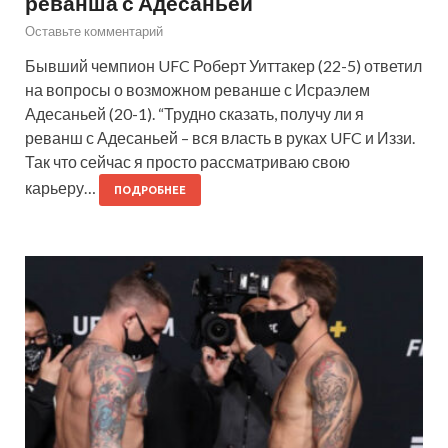
реванша с Адесаньей
Оставьте комментарий
Бывший чемпион UFC Роберт Уиттакер (22-5) ответил
на вопросы о возможном реванше с Исраэлем
Адесаньей (20-1). “Трудно сказать, получу ли я
реванш с Адесаньей – вся власть в руках UFC и Иззи.
Так что сейчас я просто рассматриваю свою
карьеру…
ПОДРОБНЕЕ